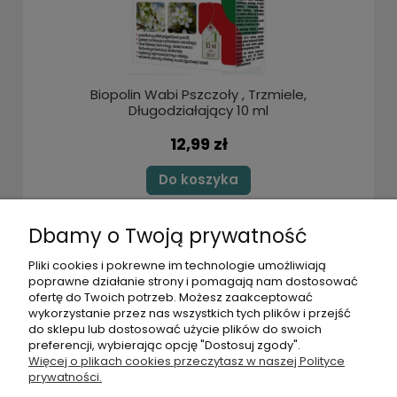
Biopolin Wabi Pszczoły , Trzmiele,
Długodziałający 10 ml
12,99 zł
Do koszyka
Dbamy o Twoją prywatność
POMOC
Pliki cookies i pokrewne im technologie umożliwiają
poprawne działanie strony i pomagają nam dostosować
ofertę do Twoich potrzeb. Możesz zaakceptować
MOJE KONTO
wykorzystanie przez nas wszystkich tych plików i przejść
do sklepu lub dostosować użycie plików do swoich
preferencji, wybierając opcję "Dostosuj zgody".
PŁATNOŚCI I DOSTAWA
Więcej o plikach cookies przeczytasz w naszej Polityce
prywatności.
INFORMACJE