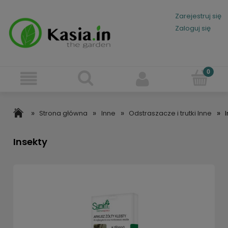
Zarejestruj się
Zaloguj się
»
»
»
»
Strona główna
Inne
Odstraszacze i trutki Inne
Insekty