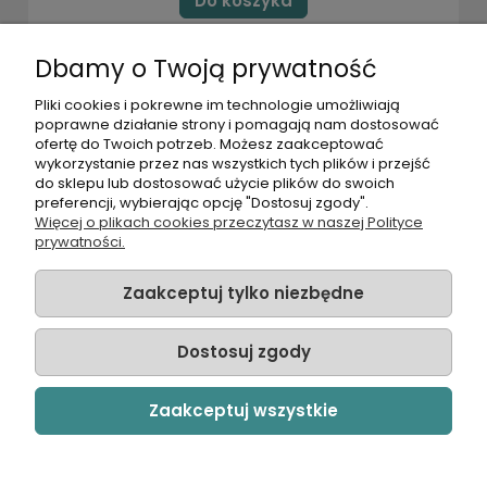
Do koszyka
Dbamy o Twoją prywatność
POMOC
Pliki cookies i pokrewne im technologie umożliwiają
poprawne działanie strony i pomagają nam dostosować
ofertę do Twoich potrzeb. Możesz zaakceptować
MOJE KONTO
wykorzystanie przez nas wszystkich tych plików i przejść
do sklepu lub dostosować użycie plików do swoich
preferencji, wybierając opcję "Dostosuj zgody".
PŁATNOŚCI I DOSTAWA
Więcej o plikach cookies przeczytasz w naszej Polityce
prywatności.
INFORMACJE
Zaakceptuj tylko niezbędne
O NAS
Dostosuj zgody
Zaakceptuj wszystkie
© Sklep Ogrodniczy Kasia.in | realizacja:
ROZWOJOWI.com