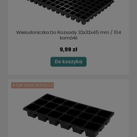
Wielodoniczka Do Rozsady 32x32x45 mm / 104
komórki
9,99 zł
Do koszyka
👩🏻‍🌾 KASIA.IN POLECA