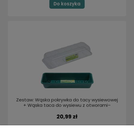
Do koszyka
Zestaw: Wąska pokrywka do tacy wysiewowej
+ Wąska taca do wysiewu z otworami–
37x13,5 cm - Garland
20,99 zł