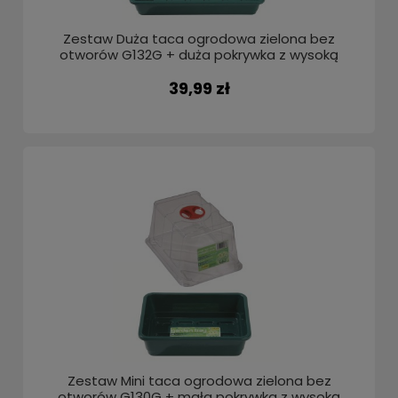
Zestaw Duża taca ogrodowa zielona bez
otworów G132G + duża pokrywka z wysoką
kopułą G137 Garland
39,99 zł
Zestaw Mini taca ogrodowa zielona bez
otworów G130G + mała pokrywka z wysoką