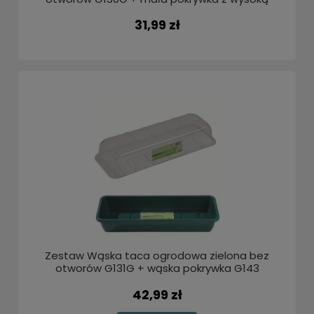
kopułą G138 Garland
31,99 zł
Zestaw Wąska taca ogrodowa zielona bez
otworów G131G + wąska pokrywka G143
Garland
42,99 zł