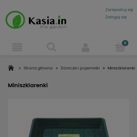
Zarejestruj się
Zaloguj się
»
»
»
Strona główna
Doniczki i pojemniki
Miniszklarenki
Miniszklarenki