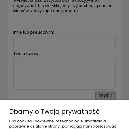
Wyświetlane są wszystkie opinie (pozytywne i
negatywne). Nie weryfikujemy, czy pochodzą one od
klientów, którzy kupili dany produkt.
Imię lub pseudonim:
Twoja opinia:
Wyślij
Dbamy o Twoją prywatność
POMOC
Pliki cookies i pokrewne im technologie umożliwiają
poprawne działanie strony i pomagają nam dostosować