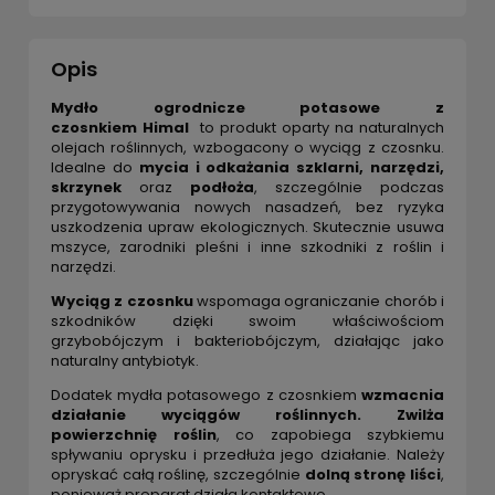
Opis
Mydło ogrodnicze potasowe z
czosnkiem Himal
to produkt oparty na naturalnych
olejach roślinnych, wzbogacony o wyciąg z czosnku.
Idealne do
mycia i odkażania szklarni, narzędzi,
skrzynek
oraz
podłoża
, szczególnie podczas
przygotowywania nowych nasadzeń, bez ryzyka
uszkodzenia upraw ekologicznych. Skutecznie usuwa
mszyce, zarodniki pleśni i inne szkodniki z roślin i
narzędzi.
Wyciąg z czosnku
wspomaga ograniczanie chorób i
szkodników dzięki swoim właściwościom
grzybobójczym i bakteriobójczym, działając jako
naturalny antybiotyk.
Dodatek mydła potasowego z czosnkiem
wzmacnia
działanie wyciągów roślinnych.
Zwilża
powierzchnię roślin
, co zapobiega szybkiemu
spływaniu oprysku i przedłuża jego działanie. Należy
opryskać całą roślinę, szczególnie
dolną stronę liści
,
ponieważ preparat działa kontaktowo.