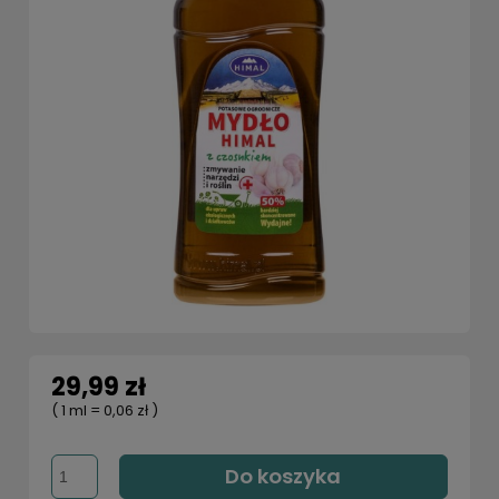
29,99 zł
( 1
ml
=
0,06 zł
)
Do koszyka