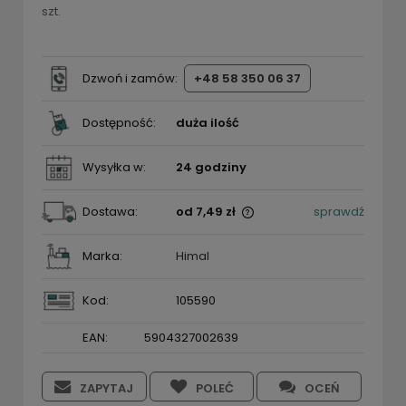
szt.
Dzwoń i zamów:
+48 58 350 06 37
Dostępność:
duża ilość
Wysyłka w:
24 godziny
Dostawa:
od 7,49 zł
sprawdź
Cena nie zawiera ewentualnych kosztów płatności
Marka:
Himal
Kod
:
105590
EAN:
5904327002639
ZAPYTAJ
POLEĆ
OCEŃ