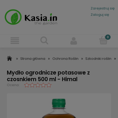
Zarejestruj się
Zaloguj się
»
»
»
»
Strona główna
Ochrona Roślin
Szkodniki roślin
Mydło ogrodnicze potasowe z
czosnkiem 500 ml - Himal
Ocena: