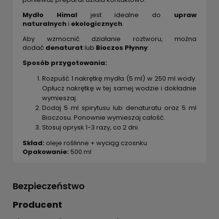
Mydło Himal
jest idealne do
upraw
naturalnych
i
ekologicznych
.
Aby wzmocnić działanie roztworu, można
dodać
denaturat
lub
Bioczos Płynny
.
Sposób przygotowania:
Rozpuść 1 nakrętkę mydła (5 ml) w 250 ml wody.
Opłucz nakrętkę w tej samej wodzie i dokładnie
wymieszaj.
Dodaj 5 ml spirytusu lub denaturatu oraz 5 ml
Bioczosu. Ponownie wymieszaj całość.
Stosuj oprysk 1-3 razy, co 2 dni.
Skład:
oleje roślinne + wyciąg czosnku
Opakowanie:
500 ml
Bezpieczeństwo
Producent