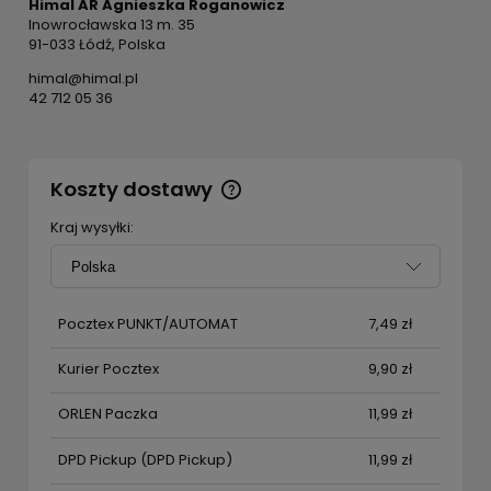
Himal AR Agnieszka Roganowicz
Inowrocławska 13 m. 35
91-033 Łódź, Polska
himal@himal.pl
42 712 05 36
Koszty dostawy
Cena nie zawiera ewentualnych kosztów płatności
Kraj wysyłki:
Pocztex PUNKT/AUTOMAT
7,49 zł
Kurier Pocztex
9,90 zł
ORLEN Paczka
11,99 zł
DPD Pickup
(DPD Pickup)
11,99 zł