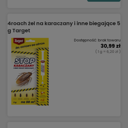
4roach żel na karaczany i inne biegające 5
g Target
Dostępność:
brak towaru
30,99 zł
( 1 g = 6,20 zł )