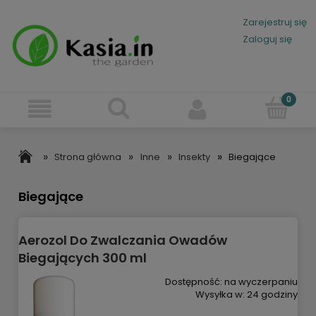
Zarejestruj się
Zaloguj się
»
»
»
»
Strona główna
Inne
Insekty
Biegające
Biegające
Aerozol Do Zwalczania Owadów
Biegających 300 ml
Dostępność:
na wyczerpaniu
Wysyłka w:
24 godziny