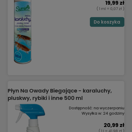
19,99 zł
( 1 ml = 0,07 zł )
Do koszyka
Płyn Na Owady Biegające - karaluchy,
pluskwy, rybiki i inne 500 ml
Dostępność:
na wyczerpaniu
Wysyłka w:
24 godziny
20,99 zł
( 1 l = 41,98 zł )