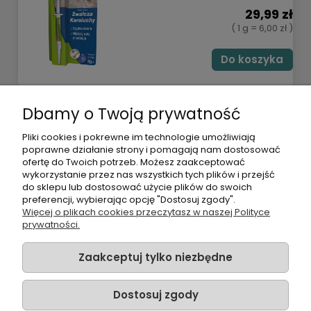
29,99 zł
( 1 g = 6,00 zł )
Do koszyka
Dbamy o Twoją prywatność
POMOC
Pliki cookies i pokrewne im technologie umożliwiają
poprawne działanie strony i pomagają nam dostosować
ofertę do Twoich potrzeb. Możesz zaakceptować
MOJE KONTO
wykorzystanie przez nas wszystkich tych plików i przejść
do sklepu lub dostosować użycie plików do swoich
preferencji, wybierając opcję "Dostosuj zgody".
PŁATNOŚCI I DOSTAWA
Więcej o plikach cookies przeczytasz w naszej Polityce
prywatności.
INFORMACJE
Zaakceptuj tylko niezbędne
O NAS
Dostosuj zgody