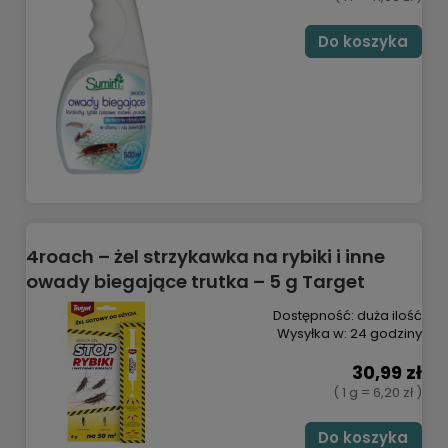
Do koszyka
4roach – żel strzykawka na rybiki i inne
owady biegające trutka – 5 g Target
Dostępność:
duża ilość
Wysyłka w:
24 godziny
30,99 zł
( 1 g = 6,20 zł )
Do koszyka