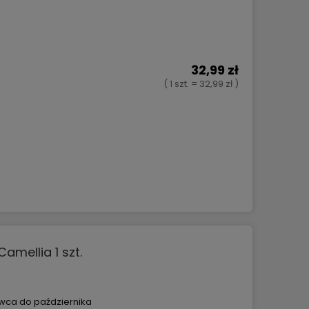
32,99 zł
( 1 szt. = 32,99 zł )
mellia 1 szt.
Ślimak Stoper - Naturalna
Zraszacz pi
wca do października
ochrona Twojego ogrodu 5 kg