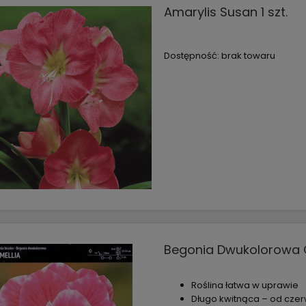
Amarylis Susan 1 szt.
Dostępność:
brak towaru
Begonia Dwukolorowa Ca
Roślina łatwa w uprawie
Economic – wąż 1/2” 20
Zraszacz pulsacyjny na szpilce
Długo kwitnąca – od czer