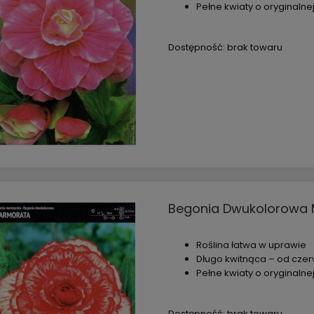
końcówki + zraszacz
Basic – Cellfast
Pełne kwiaty o oryginalne
rosty – Cellfast
40,79 zł
29,74 zł
Dostępność:
brak towaru
47,99 zł
34,99 zł
 regularna:
Cena regularna:
47,99 zł
34,99 zł
iższa cena:
Najniższa cena:
Begonia Dwukolorowa M
Roślina łatwa w uprawie
Długo kwitnąca – od czer
Pełne kwiaty o oryginalne
Dostępność:
brak towaru