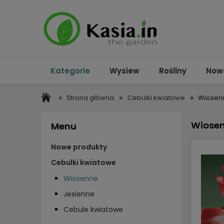
Kategorie
Wysiew
Rośliny
Now
»
»
»
Strona główna
Cebulki kwiatowe
Wiosen
Wiose
Menu
Nowe produkty
Cebulki kwiatowe
Wiosenne
Jesienne
Cebule kwiatowe