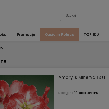
ości
Promocje
Kasia.in Poleca
TOP 100
ne
nne
Amarylis Minerva 1 szt.
Dostępność:
brak towaru