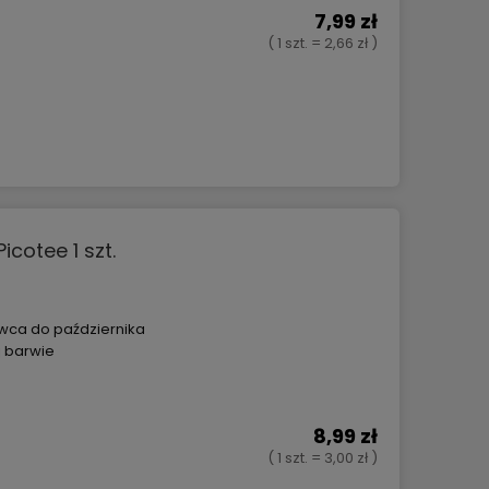
7,99 zł
( 1 szt. = 2,66 zł )
cotee 1 szt.
wca do października
j barwie
8,99 zł
( 1 szt. = 3,00 zł )