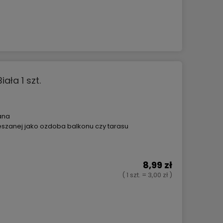
ała 1 szt.
ana
szanej jako ozdoba balkonu czy tarasu
8,99 zł
( 1 szt. = 3,00 zł )