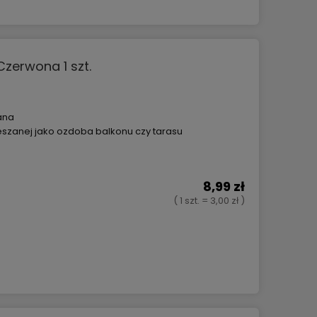
zerwona 1 szt.
ana
szanej jako ozdoba balkonu czy tarasu
8,99 zł
( 1 szt. = 3,00 zł )