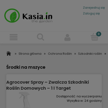
Zarejestruj się
Zaloguj się
»
»
»
»
Strona główna
Ochrona Roślin
Szkodniki roślin
Środki na mszyce
Agrocover Spray – Zwalcza Szkodniki
Roślin Domowych – 1 l Target
Dostępność:
na wyczerpaniu
Wysyłka w:
24 godziny