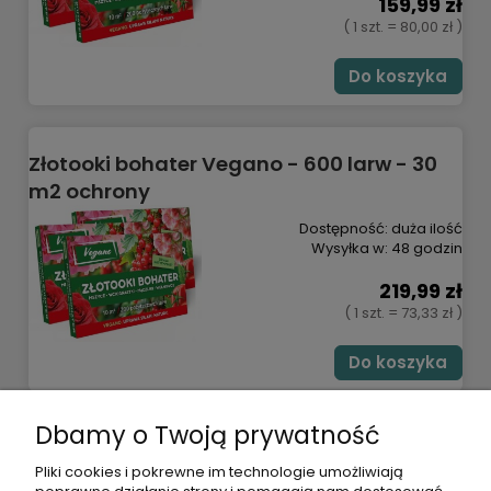
159,99 zł
( 1 szt. = 80,00 zł )
Do koszyka
Złotooki bohater Vegano - 600 larw - 30
m2 ochrony
Dostępność:
duża ilość
Wysyłka w:
48 godzin
219,99 zł
( 1 szt. = 73,33 zł )
Do koszyka
Dbamy o Twoją prywatność
POMOC
Pliki cookies i pokrewne im technologie umożliwiają