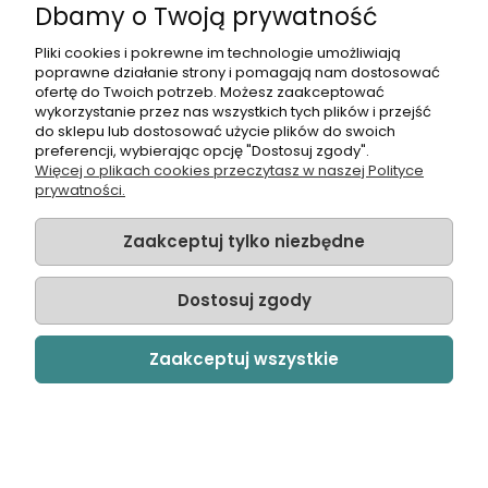
Dbamy o Twoją prywatność
PŁATNOŚCI I DOSTAWA
Pliki cookies i pokrewne im technologie umożliwiają
poprawne działanie strony i pomagają nam dostosować
INFORMACJE
ofertę do Twoich potrzeb. Możesz zaakceptować
wykorzystanie przez nas wszystkich tych plików i przejść
do sklepu lub dostosować użycie plików do swoich
O NAS
preferencji, wybierając opcję "Dostosuj zgody".
Więcej o plikach cookies przeczytasz w naszej Polityce
prywatności.
Zaakceptuj tylko niezbędne
© Sklep Ogrodniczy Kasia.in | realizacja:
ROZWOJOWI.com
Dostosuj zgody
Pokaż pełną wersję strony
Sklep internetowy Shoper Premium
Zaakceptuj wszystkie
DARMOWA DOSTAWA OD 150 ZŁ