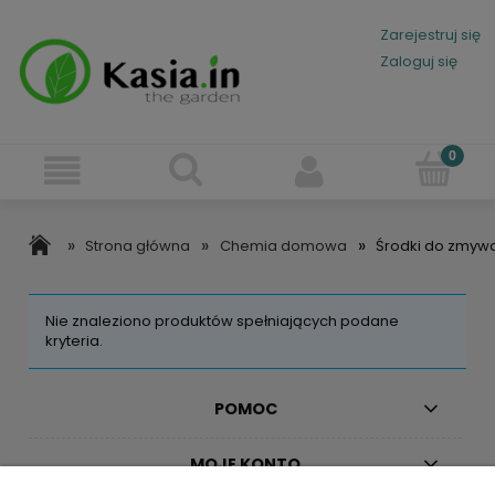
Zarejestruj się
Zaloguj się
»
»
»
Strona główna
Chemia domowa
Środki do zmyw
Nie znaleziono produktów spełniających podane
kryteria.
POMOC
MOJE KONTO