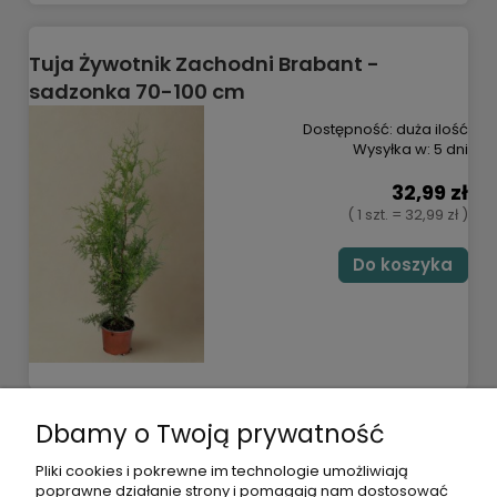
Tuja Żywotnik Zachodni Brabant -
sadzonka 70-100 cm
Dostępność:
duża ilość
Wysyłka w:
5 dni
32,99 zł
( 1 szt. = 32,99 zł )
Do koszyka
Dbamy o Twoją prywatność
POMOC
Pliki cookies i pokrewne im technologie umożliwiają
poprawne działanie strony i pomagają nam dostosować